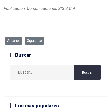
Publicación: Comunicaciones SIGIS C.A.
Artículo anterior: El Futuro del desarrollo de software: Tendencias
Artículo siguiente: ¿Qué es una Dashcam? La guía defi
Anterior
Siguiente
Buscar
Buscar
Buscar
Los más populares