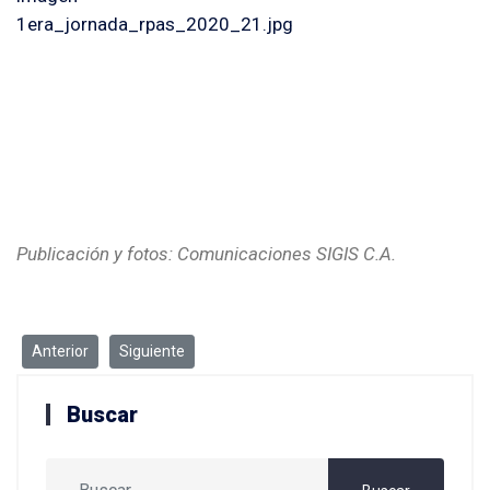
Publicación y fotos: Comunicaciones SIGIS C.A.
Artículo anterior: ¡Oficialmente somos ROC 0003!
Artículo siguiente: SIGIS y Paraíso F.C. Sub-Campeone
Anterior
Siguiente
Buscar
Buscar