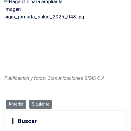
Publicación y fotos: Comunicaciones SIGIS C.A.
Artículo anterior: ¡Nos vestimos de rosa por la vida! Concientizac
Artículo siguiente: Elevando los estándares de segurid
Anterior
Siguiente
Buscar