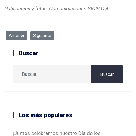
Publicación y fotos: Comunicaciones SIGIS C.A.
Artículo anterior: SIGIS y Paraíso F.C. Sub-Campeones del Torneo I
Artículo siguiente: SIGIS y PARAÍSO F.C., "Campeones d
Anterior
Siguiente
Buscar
Buscar
Buscar
Los más populares
¡Juntos celebramos nuestro Día de los