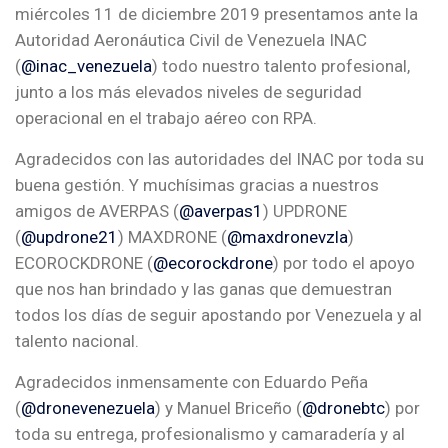
miércoles 11 de diciembre 2019 presentamos ante la
Autoridad Aeronáutica Civil de Venezuela INAC
(
@inac_venezuela
) todo nuestro talento profesional,
junto a los más elevados niveles de seguridad
operacional en el trabajo aéreo con RPA.
Agradecidos con las autoridades del INAC por toda su
buena gestión. Y muchísimas gracias a nuestros
amigos de AVERPAS (
@averpas1
) UPDRONE
(
@updrone21
) MAXDRONE (
@maxdronevzla
)
ECOROCKDRONE (
@ecorockdrone
) por todo el apoyo
que nos han brindado y las ganas que demuestran
todos los días de seguir apostando por Venezuela y al
talento nacional.
Agradecidos inmensamente con Eduardo Peña
(
@dronevenezuela
) y Manuel Briceño (
@dronebtc
) por
toda su entrega, profesionalismo y camaradería y al