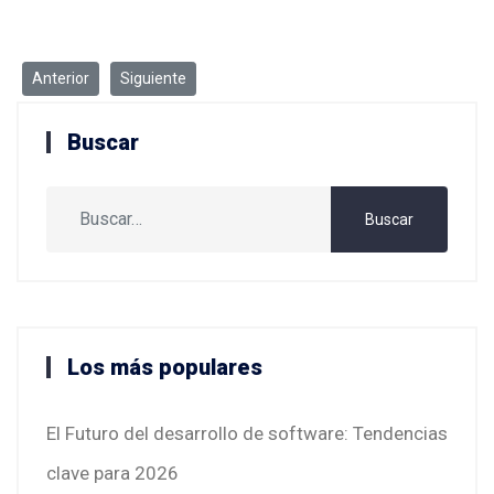
Artículo anterior: ¿Cómo hacer dinero con el procesamiento de imá
Artículo siguiente: ¡Fiestas decembrinas! Cómo disfruta
Anterior
Siguiente
Buscar
Buscar
Buscar
Los más populares
El Futuro del desarrollo de software: Tendencias
clave para 2026