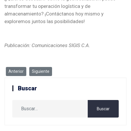
transformar tu operación logística y de
almacenamiento? ¡Contáctanos hoy mismo y
exploremos juntos las posibilidades!
Publicación: Comunicaciones SIGIS C.A.
Artículo anterior: Mantenimiento predictivo y geolocalización para pr
Artículo siguiente: El futuro del desarrollo de Apps ¿Po
Anterior
Siguiente
Buscar
Buscar
Buscar