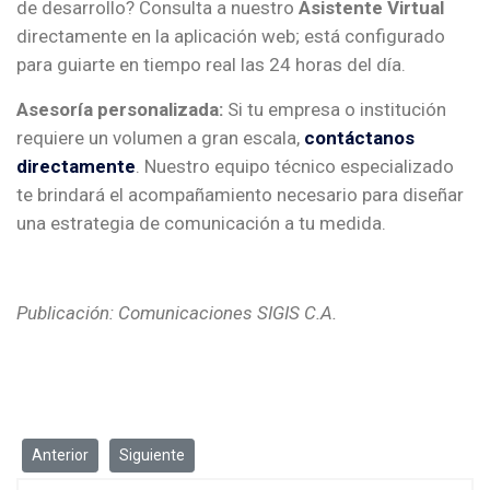
de desarrollo? Consulta a nuestro
Asistente Virtual
directamente en la aplicación web; está configurado
para guiarte en tiempo real las 24 horas del día.
Asesoría personalizada:
Si tu empresa o institución
requiere un volumen a gran escala,
contáctanos
directamente
. Nuestro equipo técnico especializado
te brindará el acompañamiento necesario para diseñar
una estrategia de comunicación a tu medida.
Publicación: Comunicaciones SIGIS C.A.
Artículo anterior: Lo que nadie te dice en los mitos y realidades 
Artículo siguiente: SMS Ya+®, la gran solución de e
Anterior
Siguiente